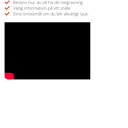
Beskriv hur du vill ha din begravning
Viktig information på ett ställe
Dina önskemål om du blir allvarligt sjuk.