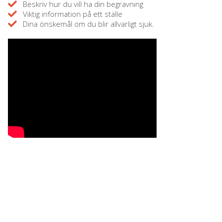
Beskriv hur du vill ha din begravning
Viktig information på ett ställe
Dina önskemål om du blir allvarligt sjuk.