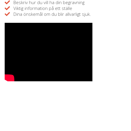
Beskriv hur du vill ha din begravning
Viktig information på ett ställe
Dina önskemål om du blir allvarligt sjuk.