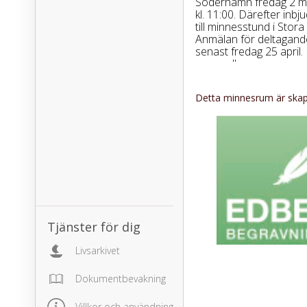
Söderhamn fredag 2 m
kl. 11:00. Därefter inbj
till minnesstund i Stora
Anmälan för deltagand
senast fredag 25 april.
www.edbergs.se
Detta minnesrum är skapa
Tjänster för dig
Livsarkivet
Dokumentbevakning
Villkor och användning