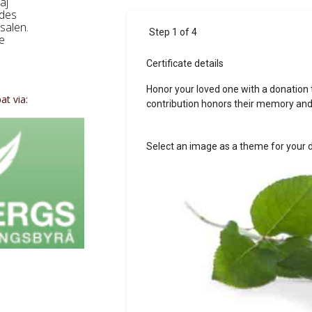
aj
udes
 salen.
e
t via: