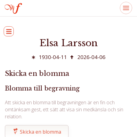
Elsa Larsson
1930-04-11
2026-04-06
Skicka en blomma
Blomma till begravning
Att skicka en blomma till begravningen är en fin och
omtänksam gest, ett sätt att visa sin medkänsla och sin
relation.
Skicka en blomma