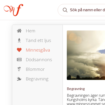
Hem
Tänd ett ljus
Minnesgåva
Dödsannons
Blommor
Begravning
Begravning
Begravningen äger rum d
Kungsholms kyrka. Tänd 
www.minnesrummet.s