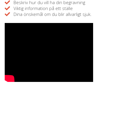
Beskriv hur du vill ha din begravning
Viktig information på ett ställe
Dina önskemål om du blir allvarligt sjuk.