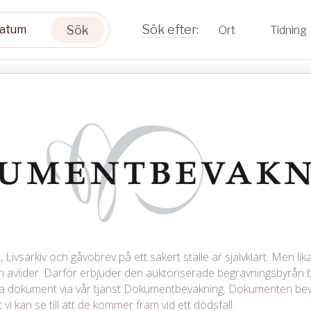
Sök
Ort
Tidning
Livsarkiv och gåvobrev på ett säkert ställe är självklart. Men lika 
avlider. Därför erbjuder den auktoriserade begravningsbyrån b
iga dokument via vår tjänst Dokumentbevakning. Dokumenten be
 vi kan se till att de kommer fram vid ett dödsfall.