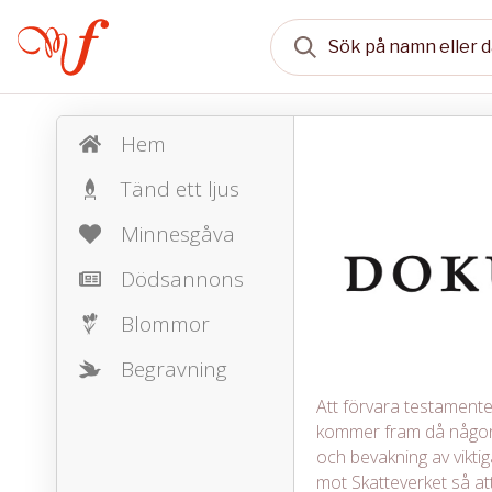
Hem
Tänd ett ljus
Minnesgåva
Dödsannons
Blommor
Begravning
Att förvara testamente, 
kommer fram då någon 
och bevakning av vikt
mot Skatteverket så att