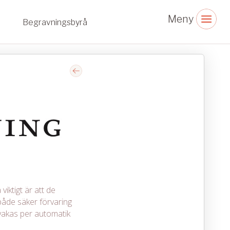
Begravningsbyrå
viktigt är att de
åde säker förvaring
vakas per automatik