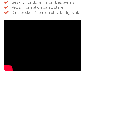
Beskriv hur du vill ha din begravning
Viktig information på ett ställe
Dina önskemål om du blir allvarligt sjuk.