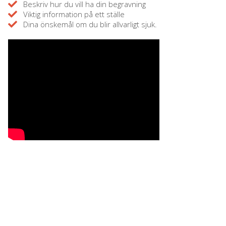
Beskriv hur du vill ha din begravning
Viktig information på ett ställe
Dina önskemål om du blir allvarligt sjuk.