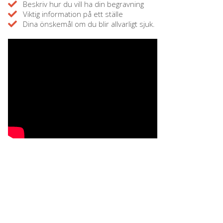
Beskriv hur du vill ha din begravning
Viktig information på ett ställe
Dina önskemål om du blir allvarligt sjuk.