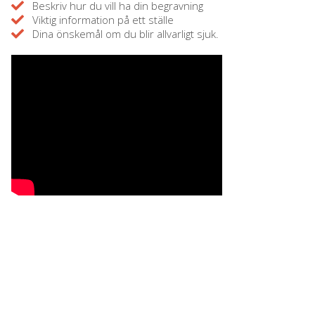
Beskriv hur du vill ha din begravning
Viktig information på ett ställe
Dina önskemål om du blir allvarligt sjuk.