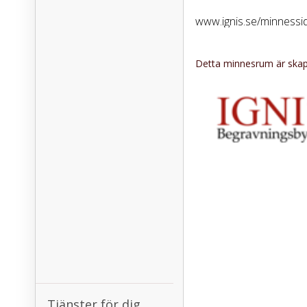
www.ignis.se/minnessi
Detta minnesrum är skapa
Tjänster för dig