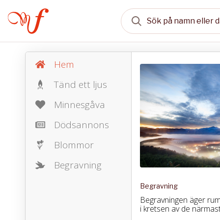
Hem
Tänd ett ljus
Minnesgåva
Dödsannons
Blommor
Begravning
Begravning
Begravningen äger ru
i kretsen av de närmast