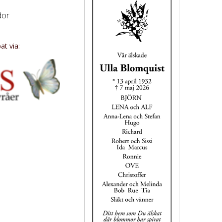
dor
t via: