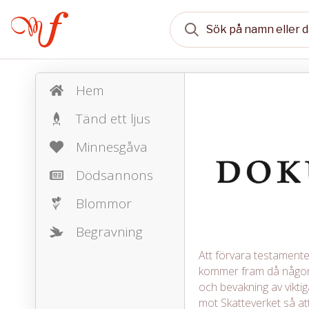
Hem
Tänd ett ljus
Minnesgåva
Dödsannons
Blommor
Begravning
Att förvara testamente, 
kommer fram då någon 
och bevakning av vikt
mot Skatteverket så att