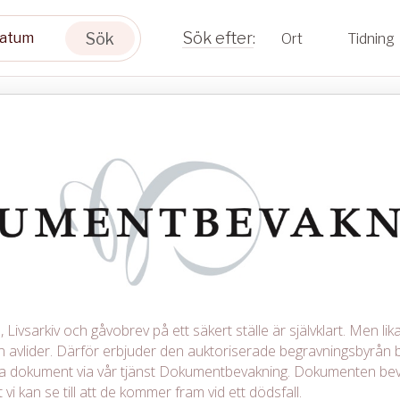
Sök
Ort
Tidning
Livsarkiv och gåvobrev på ett säkert ställe är självklart. Men lika 
avlider. Därför erbjuder den auktoriserade begravningsbyrån b
iga dokument via vår tjänst Dokumentbevakning. Dokumenten be
 vi kan se till att de kommer fram vid ett dödsfall.