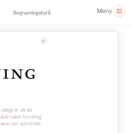
Begravningsbyrå
viktigt är att de
åde säker förvaring
vakas per automatik