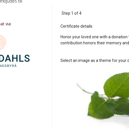
inbjudes till
t via: