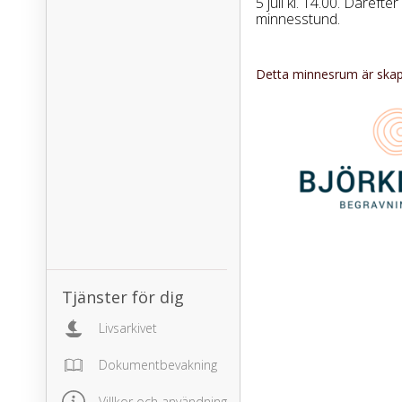
5 juli kl. 14.00. Därefter 
minnesstund.
Detta minnesrum är skapa
Tjänster för dig
Livsarkivet
Dokumentbevakning
Villkor och användning