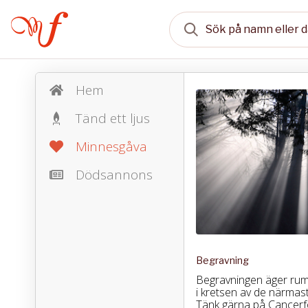
Hem
Tänd ett ljus
Minnesgåva
Dödsannons
Begravning
Begravningen äger ru
i kretsen av de närmast
Tänk gärna på Cancer