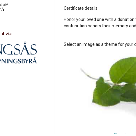
s av
rå
t via: