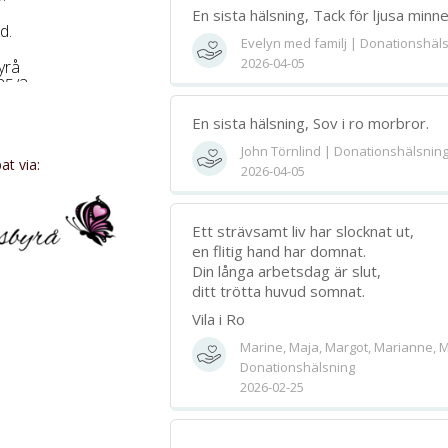
En sista hälsning, Tack för ljusa minn
d.
Evelyn med familj | Donationshäl
2026-04-05
yrå
25/2.
Bifoga 
ungfonden.
En sista hälsning, Sov i ro morbror.
Jag har läst och accepterar villkore
John Törnlind | Donationshälsnin
t via:
2026-04-05
Spara
Ett strävsamt liv har slocknat ut,
en flitig hand har domnat.
Din långa arbetsdag är slut,
ditt trötta huvud somnat.
Vila i Ro
Marine, Maja, Margot, Marianne, M
Donationshälsning
2026-02-25