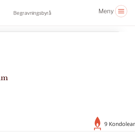
Begravningsbyrå
alm
9 Kondolea
Välj bakgrund
Symbol