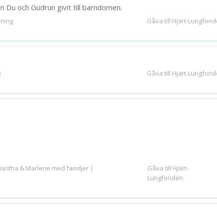
en Du och Gudrun givit till barndomen.
sning
Gåva till Hjärt-Lungfon
280
bild
n
g
Gåva till Hjärt-Lungfon
aritha & Marlene med familjer |
Gåva till Hjärt-
Lungfonden