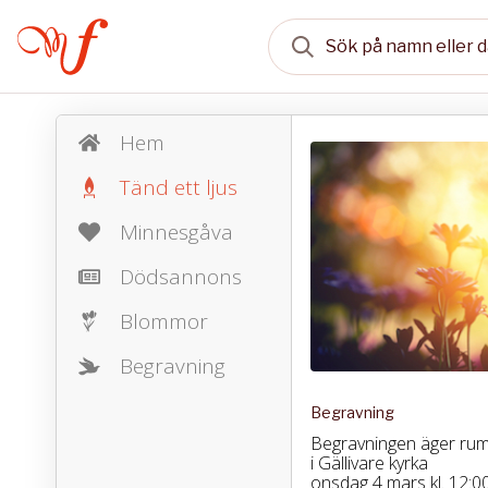
Hem
Tänd ett ljus
Minnesgåva
Dödsannons
Blommor
Begravning
Begravning
Begravningen äger ru
i Gällivare kyrka
onsdag 4 mars kl. 12:00