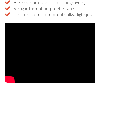
Beskriv hur du vill ha din begravning
Viktig information på ett ställe
Dina önskemål om du blir allvarligt sjuk.