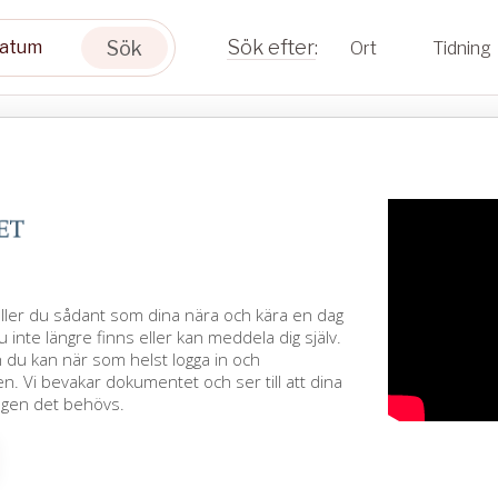
Sök
Ort
Tidning
äller du sådant som dina nära och kära en dag
u inte längre finns eller kan meddela dig själv.
h du kan när som helst logga in och
. Vi bevakar dokumentet och ser till att dina
agen det behövs.