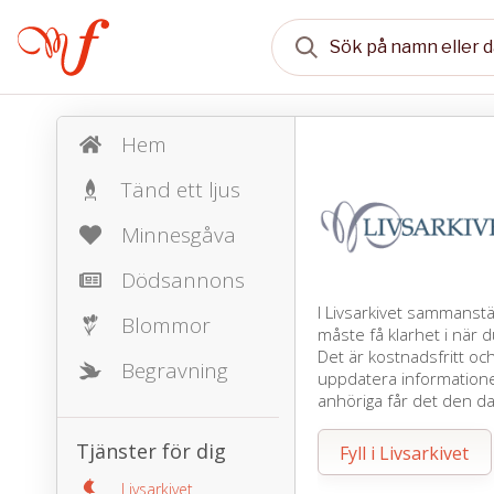
Hem
Tänd ett ljus
Minnesgåva
Dödsannons
I Livsarkivet sammanst
Blommor
måste få klarhet i när d
Det är kostnadsfritt oc
Begravning
uppdatera informationen
anhöriga får det den d
Tjänster för dig
Fyll i Livsarkivet
Livsarkivet