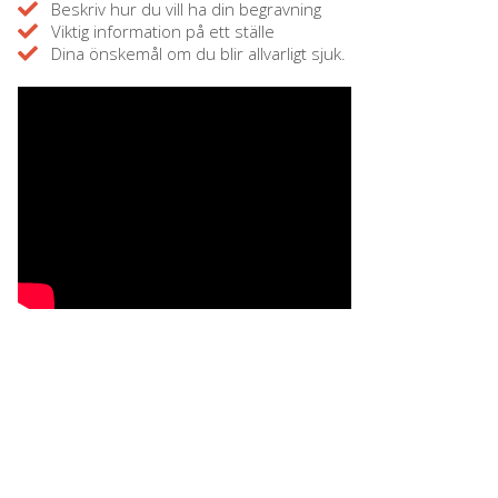
Beskriv hur du vill ha din begravning
Viktig information på ett ställe
Dina önskemål om du blir allvarligt sjuk.