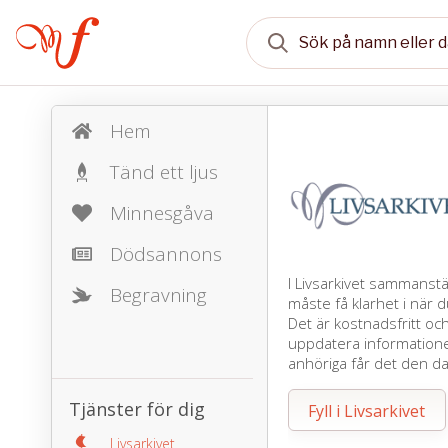
Hem
Tänd ett ljus
Minnesgåva
Dödsannons
I Livsarkivet sammanst
Begravning
måste få klarhet i när d
Det är kostnadsfritt oc
uppdatera informationen
anhöriga får det den d
Tjänster för dig
Fyll i Livsarkivet
Livsarkivet