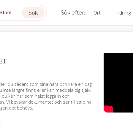
Sök
Ort
Tidning
äller du sådant som dina nära och kära en dag
u inte längre finns eller kan meddela dig själv.
h du kan när som helst logga in och
. Vi bevakar dokumentet och ser till att dina
agen det behövs.