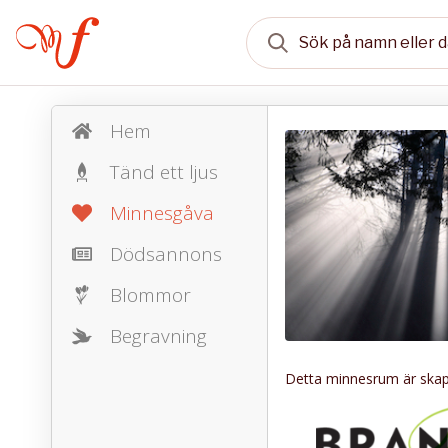
Hem
Tänd ett ljus
Minnesgåva
Dödsannons
Blommor
Begravning
Detta minnesrum är skapa