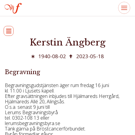
Kerstin Ängberg
1940-08-02
2023-05-18
Begravning
Begravningsgudstjänsten äger rum fredag 16 juni
kl. 11.00 i Ljusets kapell.
Efter gravsättningen inbjudes till Hjälmareds Herrgård,
Hjälmareds Allé 20, Alingsås.
O.s.a. senast 9 juni till
Lerums Begravningsbyrå
tel. 0302-108 13 eller
lerumsbegravningsbyra.se
Tänk gärna på Bröstcancerförbundet.
Byrån förmedlar gåvor.