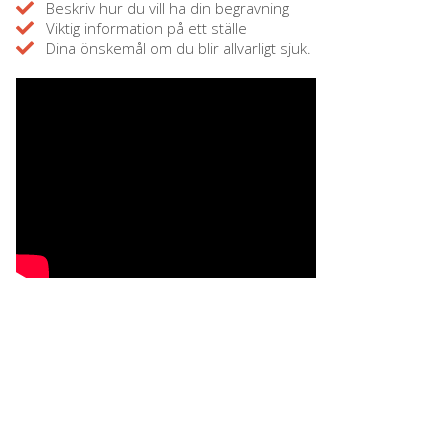
Beskriv hur du vill ha din begravning
Viktig information på ett ställe
Dina önskemål om du blir allvarligt sjuk.