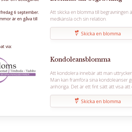
Att skicka en blomma till begravningen ä
 fredag 6 september.
medkänsla och sin relation.
mor är en gåva till
l 0200-88 24 00.
Skicka en blomma
t via:
Kondoleansblomma
Att kondolera innebär att man uttrycker s
Man kan framföra sina kondoleanser g
anhöriga. Det är ett fint sätt att visa 
Skicka en blomma