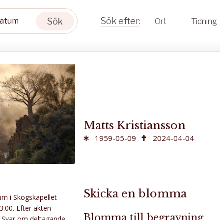
Sök
Ort
Tidning
Matts Kristiansson
1959-05-09
2024-04-04
Skicka en blomma
m i Skogskapellet
.00. Efter akten
Blomma till begravning
d. Svar om deltagande