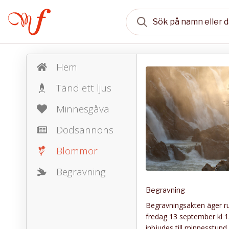
Hem
Tänd ett ljus
Minnesgåva
Dödsannons
Blommor
Begravning
Begravning
Begravningsakten äger ru
fredag 13 september kl 13
inbjudes till minnesstun