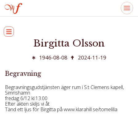
Birgitta Olsson
1946-08-08
2024-11-19
Begravning
Begravningsgudstjänsten äger rum i S:t Clemens kapell,
Simrishamn
fredag 6/12 kl.13.00
Efter akten skiljs vi åt
Tänd ett ljus för Birgitta på www.klarahill.se/tomelilla