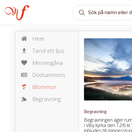
Hem
Tänd ett ljus
Minnesgåva
Dödsannons
Blommor
Begravning
Begravning
Begravningen äger ru
i Viby kyrka den 12/6 kl
inbjudes till minnesstu