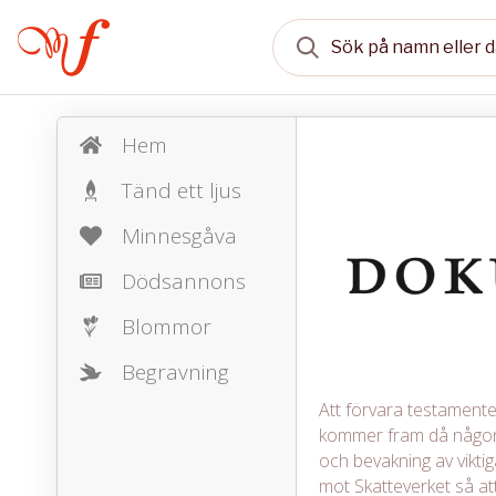
Hem
Tänd ett ljus
Minnesgåva
Dödsannons
Blommor
Begravning
Att förvara testamente, 
kommer fram då någon 
och bevakning av vikt
mot Skatteverket så att