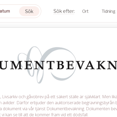
Sök
Ort
Tidning
Livsarkiv och gåvobrev på ett säkert ställe är självklart. Men lika 
avlider. Därför erbjuder den auktoriserade begravningsbyrån b
iga dokument via vår tjänst Dokumentbevakning. Dokumenten be
 vi kan se till att de kommer fram vid ett dödsfall.