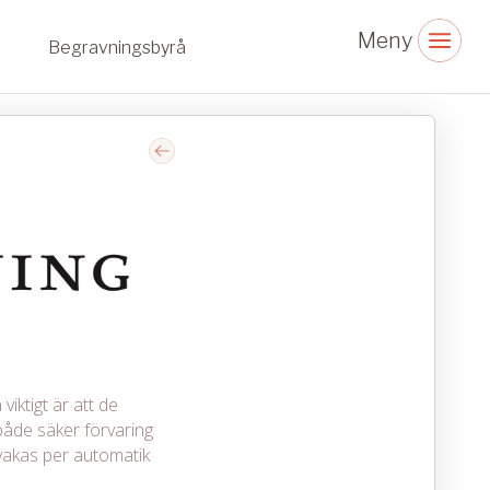
Begravningsbyrå
viktigt är att de
åde säker förvaring
vakas per automatik