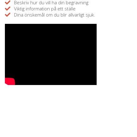
Beskriv hur du vill ha din begravning
Viktig information på ett ställe
Dina önskemål om du blir allvarligt sjuk.