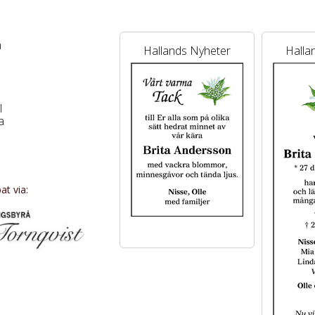
m
Hallands Nyheter
Halla
l
a
.
ww.hilles.se och
.
t via: