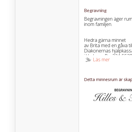
Begravning
Begravningen äger ru
inom familjen.
Hedra gärna minnet
av Brita med en gåva til
Diakonernas hjälpkass
i Varberg, Bg. 224-5538
Läs mer
Ni kan även gå in på w
"tända ett ljus" för Brita
Hilles & Tornqvist
tel. 0340-103 21
Detta minnesrum är skapa