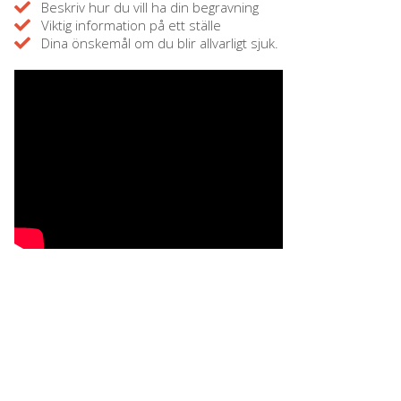
Beskriv hur du vill ha din begravning
Viktig information på ett ställe
Dina önskemål om du blir allvarligt sjuk.