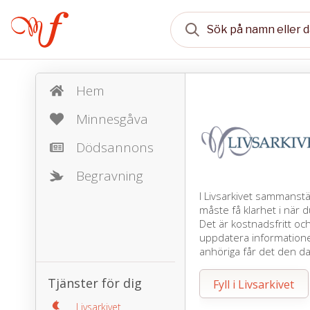
Hem
Minnesgåva
Dödsannons
Begravning
I Livsarkivet sammanst
måste få klarhet i när d
Det är kostnadsfritt oc
uppdatera informationen
anhöriga får det den d
Tjänster för dig
Fyll i Livsarkivet
Livsarkivet