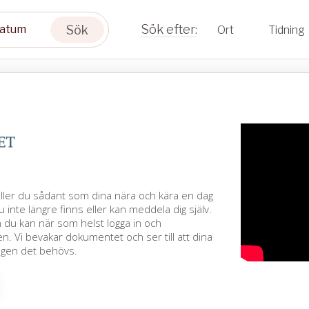
Sök
Ort
Tidning
äller du sådant som dina nära och kära en dag
u inte längre finns eller kan meddela dig själv.
h du kan när som helst logga in och
. Vi bevakar dokumentet och ser till att dina
agen det behövs.