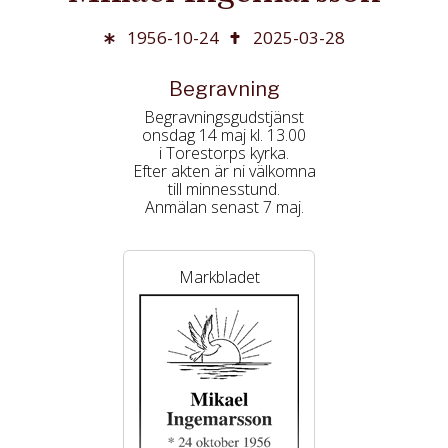
1956-10-24
2025-03-28
Begravning
Begravningsgudstjänst
onsdag 14 maj kl. 13.00
i Torestorps kyrka.
Efter akten är ni välkomna
till minnesstund.
Anmälan senast 7 maj.
Tänd ett ljus för Mikael på
Markbladet
gote-anderssons.se
tel. 0320-400 58