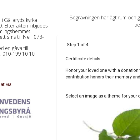
Begravningen har ägt rum och gå
i Gällaryds kyrka
be
0. Efter akten inbjudes
amlingshemmet.
t sms till Nell: 073-
en gåva till
: 010-199 10 10.
t via: