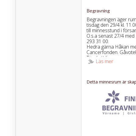
Begravning
Begravningen äger rum 
tisdag den 29/4 kl. 11.0
till minnesstund i förs
O.s.a senast 27/4 med et
293 31 00.
Hedra gärna Håkan med 
Cancerfonden. Gåvotel
Tänd ett ljus
Läs mer
Detta minnesrum är skapa