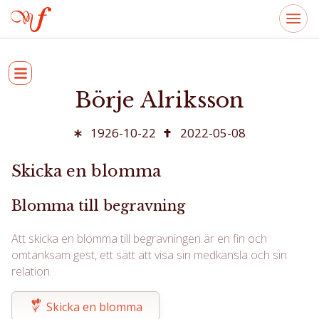
Börje Alriksson
1926-10-22
2022-05-08
Skicka en blomma
Blomma till begravning
Att skicka en blomma till begravningen är en fin och
omtänksam gest, ett sätt att visa sin medkänsla och sin
relation.
Skicka en blomma