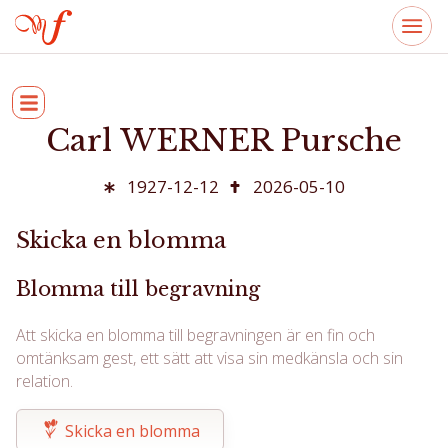
Carl WERNER Pursche
1927-12-12
2026-05-10
Skicka en blomma
Blomma till begravning
Att skicka en blomma till begravningen är en fin och
omtänksam gest, ett sätt att visa sin medkänsla och sin
relation.
Skicka en blomma