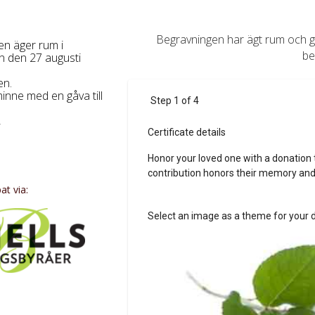
Begravningen har ägt rum och gå
en äger rum i
be
n den 27 augusti
en.
nne med en gåva till
,
se
t via: