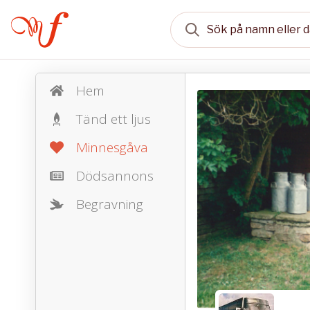
Hem
Tänd ett ljus
Minnesgåva
Dödsannons
Begravning