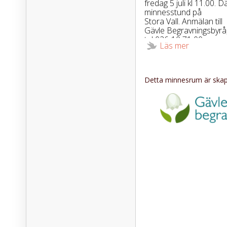
fredag 5 juli kl 11.00. Dä
minnesstund på
Stora Vall. Anmälan till
Gävle Begravningsbyrå
tel 026-10 71 00,
Läs mer
senast 1 juli.
Urnnedssättning äger 
kyrkogård
fredag 16 augusti kl 15.
Detta minnesrum är skapa