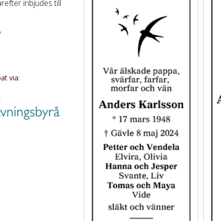
refter inbjudes till
,
rum på Hasslö
00.
t via: