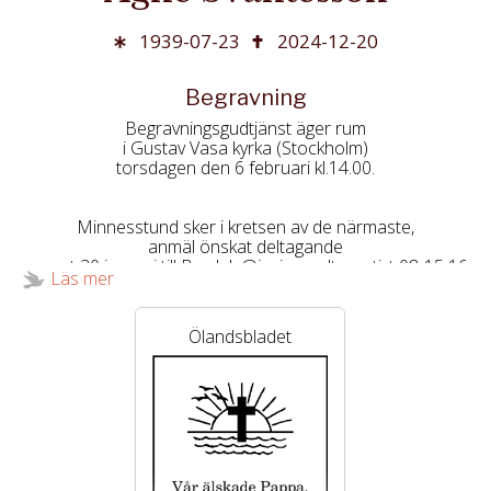
1939-07-23
2024-12-20
Begravning
Begravningsgudtjänst äger rum
i Gustav Vasa kyrka (Stockholm)
torsdagen den 6 februari kl.14.00.
Minnesstund sker i kretsen av de närmaste,
anmäl önskat deltagande
senast 30 januari till Bardels@ignis.se alternativt 08-15 16
Läs mer
60.
Ölandsbladet
Istället för blommor,
tänk gärna på
Hjärt-Lugnfonden.