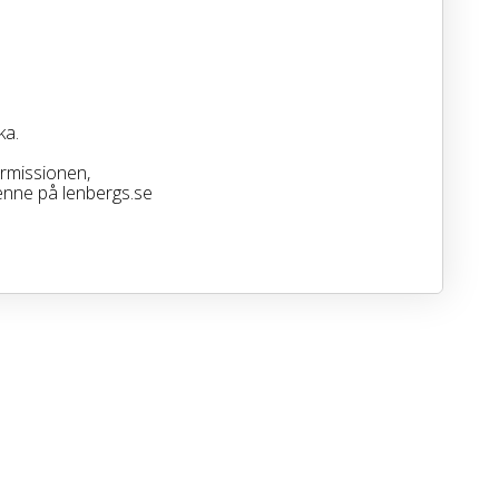
ka.
armissionen,
henne på lenbergs.se