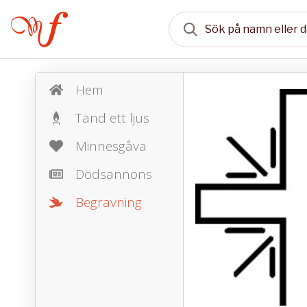
Hem
Tänd ett ljus
Minnesgåva
Dödsannons
Begravning