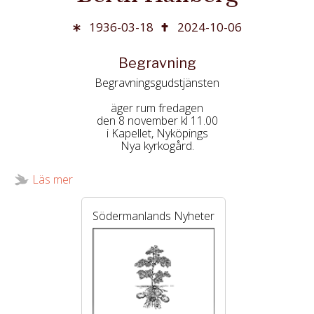
1936-03-18
2024-10-06
Begravning
Begravningsgudstjänsten
äger rum fredagen
den 8 november kl 11.00
i Kapellet, Nyköpings
Nya kyrkogård.
Läs mer
Därefter inbjudes
till minnesstund på
Café Lugn & Ro.
Södermanlands Nyheter
Svar om deltagande till
Arfvidsons Begr.byrå
tel 0155-20 56 60
senast den 1 november.