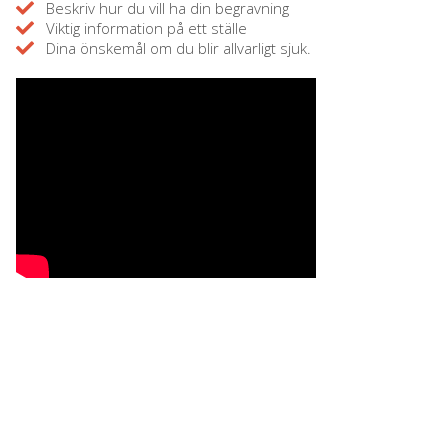
Beskriv hur du vill ha din begravning
Viktig information på ett ställe
Dina önskemål om du blir allvarligt sjuk.