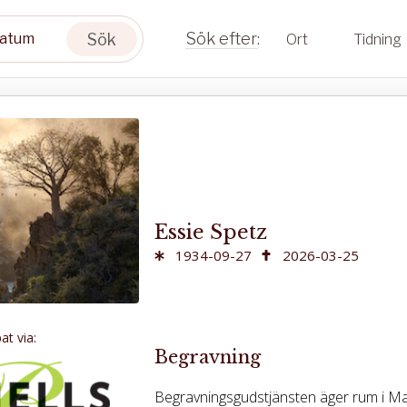
Sök
Ort
Tidning
Essie Spetz
1934-09-27
2026-03-25
t via:
Begravning
Begravningsgudstjänsten äger rum i Mal