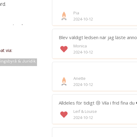
rd.
Pia
2024-10-12
minnesstund
Bifoga 
Blev väldigt ledsen när jag läste annon
Jag har läst och accepterar villkore
Monica
t via:
2024-10-12
Spara
.
Anette
2024-10-12
ll
Alldeles för tidigt 😢 Vila i frid fina du 
Leif & Louise
2024-10-12