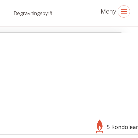
Begravningsbyrå
5 Kondolea
Välj bakgrund
Symbol