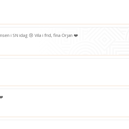
280
bild
sen i SN idag 😢 Vila i frid, fina Örjan ❤️
n
❤️