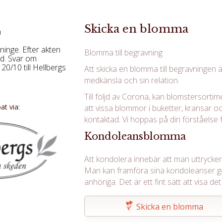
Skicka en blomma
m
ninge. Efter akten
Blomma till begravning
nd. Svar om
0/10 till Hellbergs
Att skicka en blomma till begravningen ä
medkänsla och sin relation.
Till följd av Corona, kan blomstersortim
t via:
att vissa blommor i buketter, kransar oc
kontaktad. Vi hoppas på din förståelse f
Kondoleansblomma
Att kondolera innebär att man uttrycker s
Man kan framföra sina kondoleanser g
anhöriga. Det är ett fint sätt att visa 
Skicka en blomma